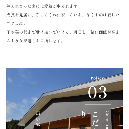
生まれ育った家には愛着が生まれます。
成長を見届け、守ってくれた家、それを、なくすのは寂しい
ですよね。
子や孫の代まで受け継いでいける、月日と一緒に価値が高ま
るような家造りを目指します。
Policy
03
良い家
り
こ
だ
わ
Commitment