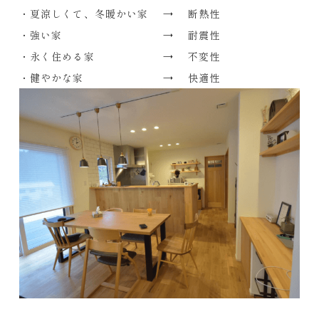
・夏涼しくて、冬暖かい家 → 断熱性
・強い家 → 耐震性
・永く住める家 → 不変性
・健やかな家 → 快適性