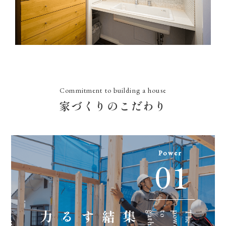
Commitment to building a house
家づくりのこだわり
Power
01
家
が
で
き
る
と
い
う
こ
集結する力
r
T
h
e
p
o
w
e
r
t
o
g
a
t
h
e