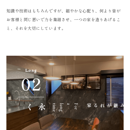
知識や技術はもちろんですが、細やかな心配り、何より皆が
お客様と同じ思いで力を集結させ、一つの家を造りあげるこ
と、それを大切にしています。
Long
02
永く
e
F
o
r
a
l
o
n
g
t
i
m
住み継がれる家